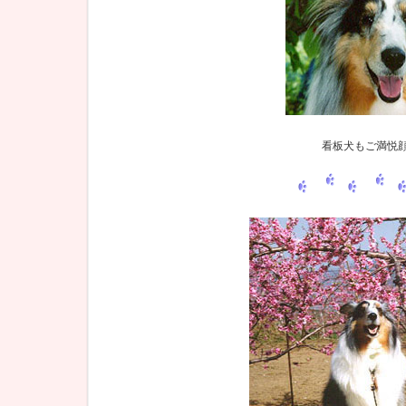
看板犬もご満悦