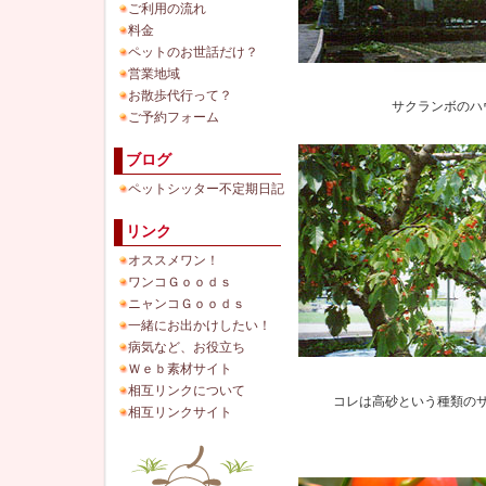
ご利用の流れ
料金
ペットのお世話だけ？
営業地域
お散歩代行って？
サクランボのハ
ご予約フォーム
ブログ
ペットシッター不定期日記
リンク
オススメワン！
ワンコＧｏｏｄｓ
ニャンコＧｏｏｄｓ
一緒にお出かけしたい！
病気など、お役立ち
Ｗｅｂ素材サイト
相互リンクについて
コレは高砂という種類の
相互リンクサイト