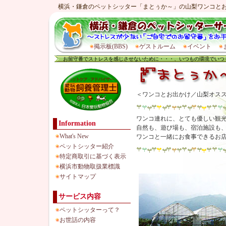
横浜・鎌倉のペットシッター「まとぅか～」の山梨ワンコと
掲示板(BBS)
ゲストルーム
イベント
お留守番でストレスを感じさせないために・・・、いつもの環境でいつ
＜ワンコとお出かけ／山梨オス
ワンコ連れに、とても優しい観
Information
自然も、遊び場も、宿泊施設も
What's New
ワンコと一緒にお食事できるお
ペットシッター紹介
特定商取引に基づく表示
横浜市動物取扱業標識
サイトマップ
サービス内容
ペットシッターって？
お世話の内容